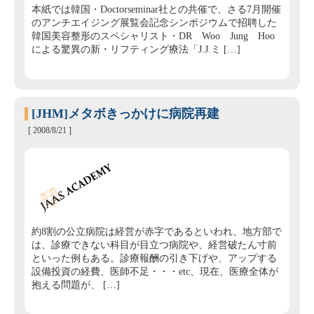
本紙では韓国・Doctorseminar社との共催で、さる7月開催
のアンチエイジング展覧会記念シンポジウムで招聘した
韓国美容整形のスペシャリスト・DR Woo Jung Hoo
による驚異の新・リフティング療法「J.J.ミ […]
[JHM]メタボきっかけに病院再建
[ 2008/8/21 ]
約8割の公立病院は経営が赤字であるといわれ、地方部で
は、診療できない科目が目立つ病院や、経営破たん寸前
といった例もある。診療報酬の引き下げや、アップする
設備投資の経費、医師不足・・・etc、現在、医療全体が
抱える問題が、 […]