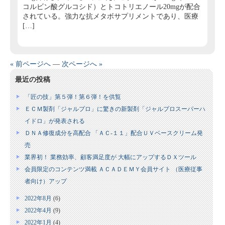
コルビン酸グルコシド）とトコトリエノール20mgが配合
されている。強力な抗メタボサプリメントであり、医療
[…]
« 前ページへ
—
次ページへ »
最近の投稿
「匠の技」第５弾！第６弾！を供覧
ＥＣＭ製剤「ジャルプロ」に驚きの新製剤「ジャルプロスーパーハ
イドロ」が発表される
ＤＮＡ修復成分を高配合 「ＡＣ‐１１」配合ＵＶベースクリーム発
売
業界初！ 業務効率、顧客満足度が 大幅にアップするＤＸツール
会員限定のコンテンツ満載 ＡＣＡＤＥＭＹ会員サイト （医療従事
者向け）アップ
2022年8月
(6)
2022年4月
(9)
2022年1月
(4)