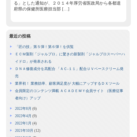
る」とした通知が、２０１４年厚労省医政局から各都道
府県の保健所医療担当部 […]
最近の投稿
「匠の技」第５弾！第６弾！を供覧
ＥＣＭ製剤「ジャルプロ」に驚きの新製剤「ジャルプロスーパーハ
イドロ」が発表される
ＤＮＡ修復成分を高配合 「ＡＣ‐１１」配合ＵＶベースクリーム発
売
業界初！ 業務効率、顧客満足度が 大幅にアップするＤＸツール
会員限定のコンテンツ満載 ＡＣＡＤＥＭＹ会員サイト （医療従事
者向け）アップ
2022年8月
(6)
2022年4月
(9)
2022年1月
(4)
2021年10月
(12)