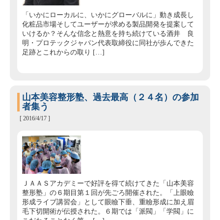
「いかにローカルに、いかにグローバルに」動き成長し
化粧品市場そしてユーザーが求める製品開発を提案して
いけるか？そんな信念と熱意を持ち続けている酒井 良
明・プロテックジャパン代表取締役に同社が歩んできた
足跡とこれからの取り […]
山本美容整形塾、過去最高（２４名）の参加
者集う
[ 2016/4/17 ]
ＪＡＡＳアカデミーで好評を得て続けてきた「山本美容
整形塾」の６期目第１回が先ごろ開催された。「上眼瞼
形成ライブ講習会」として眼瞼下垂、重瞼形成に加え眉
毛下切開術が伝授された。６期では「派閥」「学閥」に