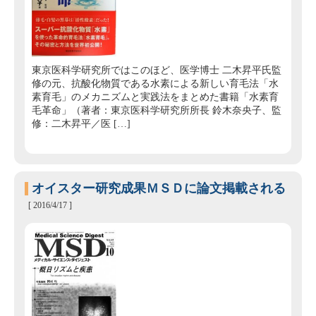
東京医科学研究所ではこのほど、医学博士 二木昇平氏監
修の元、抗酸化物質である水素による新しい育毛法「水
素育毛」のメカニズムと実践法をまとめた書籍「水素育
毛革命」（著者：東京医科学研究所所長 鈴木奈央子、監
修：二木昇平／医 […]
オイスター研究成果ＭＳＤに論文掲載される
[ 2016/4/17 ]