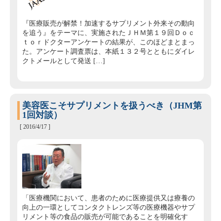
『医療販売が解禁！加速するサプリメント外来その動向
を追う』をテーマに、実施されたＪＨＭ第１９回Ｄｏｃ
ｔｏｒドクターアンケートの結果が、このほどまとまっ
た。アンケート調査票は、本紙１３２号とともにダイレ
クトメールとして発送 […]
美容医こそサプリメントを扱うべき（JHM第
1回対談）
[ 2016/4/17 ]
「医療機関において、患者のために医療提供又は療養の
向上の一環としてコンタクトレンズ等の医療機器やサプ
リメント等の食品の販売が可能であることを明確化す