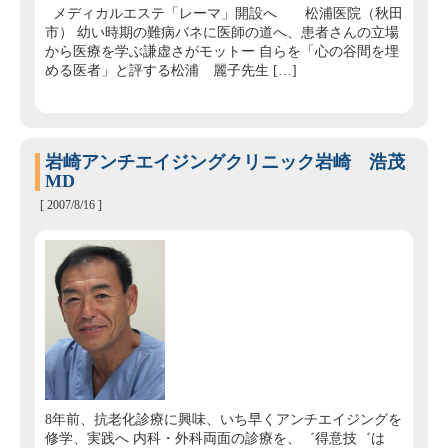
メディカルエステ「レーマ」開設へ 松浦医院（秋田
市） 幼い時期の難病バネに医師の道へ、患者さんの立場
から医療を学ぶ謙虚さがモットー 自らを「心の谷間を埋
める医者」と評する松浦 麗子先生 […]
岩崎アンチエイジングクリニック岩崎 浩茂
MD
[ 2007/8/16 ]
8年前、抗老化診療に興味、いち早くアンチエイジングを
修学、実践へ 内科・外科両面の診療を、゛得意技゛は