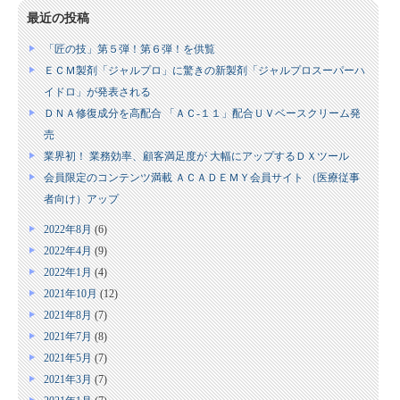
最近の投稿
「匠の技」第５弾！第６弾！を供覧
ＥＣＭ製剤「ジャルプロ」に驚きの新製剤「ジャルプロスーパーハ
イドロ」が発表される
ＤＮＡ修復成分を高配合 「ＡＣ‐１１」配合ＵＶベースクリーム発
売
業界初！ 業務効率、顧客満足度が 大幅にアップするＤＸツール
会員限定のコンテンツ満載 ＡＣＡＤＥＭＹ会員サイト （医療従事
者向け）アップ
2022年8月
(6)
2022年4月
(9)
2022年1月
(4)
2021年10月
(12)
2021年8月
(7)
2021年7月
(8)
2021年5月
(7)
2021年3月
(7)