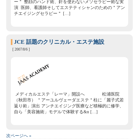
ー＂ 整顔のハンド術、針を使わないメソセラピー術な実
演 医師、看護師そしてエステティシャンのための＂アン
チエイジングセラピー＂ […]
JCE 話題のクリニカル・エステ施設
[ 2007/8/6 ]
メディカルエステ「レーマ」開設へ 松浦医院
（秋田市） ＂アーユルヴェーダエステ＂柱に「麗子式若
返り術」演出 アンチエイジング医療など積極的に修学、
自ら「美容施術」モデルで体験する&n […]
次ページへ »