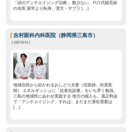
「頭のアンチエイジング治療」 数少ない、FUT式植毛術
の名医 薬学より転身、漢方・サプリ […]
吉村眼科内科医院（静岡県三島市）
[ 2007/8/16 ]
地域住民から好かれるおしどり夫妻（弦医師、尚美医
師） エネルギッシュに「抗老化診療」をいち早く勉強、
三島の地域性にあわせ実践する 地方の婦人も、適正料金
で「アンチエイジング」すれば、まだまだ潜在需要は
[…]