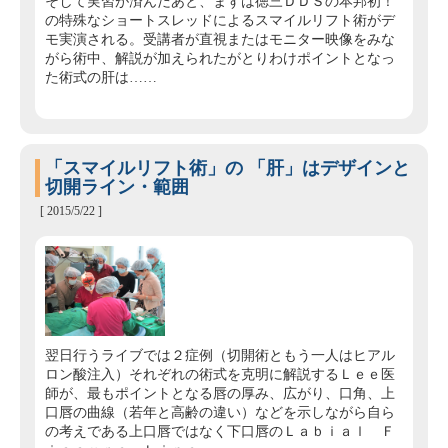
そして実習が済んだあと、まずは徳三ＤＤＳの本邦初！
の特殊なショートスレッドによるスマイルリフト術がデ
モ実演される。受講者が直視またはモニター映像をみな
がら術中、解説が加えられたがとりわけポイントとなっ
た術式の肝は……
「スマイルリフト術」の 「肝」はデザインと
切開ライン・範囲
[ 2015/5/22 ]
翌日行うライブでは２症例（切開術ともう一人はヒアル
ロン酸注入）それぞれの術式を克明に解説するＬｅｅ医
師が、最もポイントとなる唇の厚み、広がり、口角、上
口唇の曲線（若年と高齢の違い）などを示しながら自ら
の考えである上口唇ではなく下口唇のＬａｂｉａｌ Ｆ