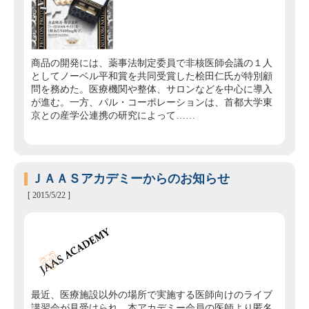
商品の開発には、薬事法制定委員で非核医師会議の１人
としてノーベル平和賞を共同受賞した桧田仁氏が特別顧
問を務めた。医療機関や整体、サロンなどを中心に導入
が進む。一方、パル・コーポレーションは、首都大学東
京との産学公連携の研究によって……
ＪＡＡＳアカデミーからのお知らせ
[ 2015/5/22 ]
最近、医療施設以外の場所で実施する医師向けのライブ
講習会が見受けられ、本アカデミー会員の医師より匿名