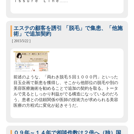
ｉｓｓｕｒｅ Ｌｉｎｅ……
エステの顧客を誘引 「脱毛」で集患、「他施
術」で追加契約
[ 2015/5/22 ]
前述のような、「両わき脱毛５回１０００円」といった
目玉企画で新患を獲得し、そこから他部位の脱毛や別の
美容医療施術を勧めることで追加の契約を取る。トータ
ルで見るとしっかり利益がでる構造になっているのだろ
う。患者との信頼関係や医師の技術力が求められる美容
医療の方程式に変化が起きそうだ。
０９年～１４年で相談件数は２倍へ（独）国