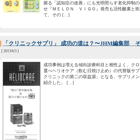
握る「認知症の改善」にも光明照らす老化抑制の
せ『ＭＥＬＯＮ ＶＩＧＯ』発売も活性酸素と疾
て、その […]
「クリニックサプリ」 成功の道は？〜JHM編集部 
[ 2013/6/3 ]
成功事例は増える傾向診療科目と相性よく、クロ
選べヘリオケア（飲む日焼け止め）の代替版サプ
クリニックの第二の収益源」となる、サプリメン
紹介した。 […]