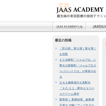
最近の投稿
「匠の技」第５弾！第６弾！
を供覧
ＥＣＭ製剤「ジャルプロ」に
驚きの新製剤「ジャルプロス
ーパーハイドロ」が発表され
る
ＤＮＡ修復成分を高配合
「ＡＣ‐１１」配合ＵＶベー
スクリーム発売
業界初！ 業務効率、顧客満
足度が 大幅にアップするＤ