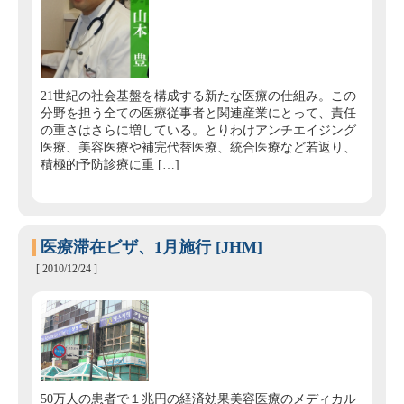
21世紀の社会基盤を構成する新たな医療の仕組み。この
分野を担う全ての医療従事者と関連産業にとって、責任
の重さはさらに増している。とりわけアンチエイジング
医療、美容医療や補完代替医療、統合医療など若返り、
積極的予防診療に重 […]
医療滞在ビザ、1月施行 [JHM]
[ 2010/12/24 ]
50万人の患者で１兆円の経済効果美容医療のメディカル