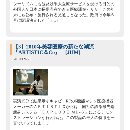
ツーリズムにも波及効果大医療サービスを受ける目的の
外国人が日本に長期滞在できる医療滞在ビザが、この年
末にも公布・施行される見通しとなった。政府は今年６
月に閣議決定した「 […]
【3】2010年美容医療の新たな潮流
『ARTISTIC＆Co』 [JHM]
[ 2010/12/22 ]
実演15分で結果示すキャビ・RFの6機能マシン医療機器
メーカーのＡＲＴＩＳＴＩＣからは、同社の誇る最先端
痩身システム「ＥＸＰＬＯＤＥ ＭＤ‐６」によるデモン
ストレーションが行われた。この製品の最大の特徴を一
言でいってしま […]