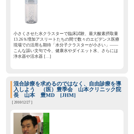
小さくさせた水クラスターで臨床試験、最大酸素摂取量
13.26％増加アスリートたちの間で数々のエビデンス医療
現場での活用も期待「水分子クラスターが小さい」——
こんな謳い文句で今、健康水やダイエット水、さらには
浄水器や活水器 […]
混合診療を求めるのではなく、自由診療を導
入しよう （医）豊季会 山本クリニック院
長 山本 豊MD [JHM]
[ 2010/12/27 ]