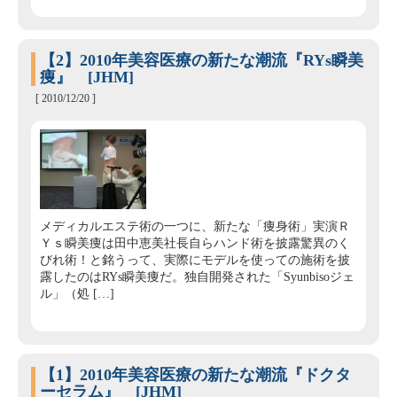
【2】2010年美容医療の新たな潮流『RYs瞬美
痩』 [JHM]
[ 2010/12/20 ]
メディカルエステ術の一つに、新たな「痩身術」実演Ｒ
Ｙｓ瞬美痩は田中恵美社長自らハンド術を披露驚異のく
びれ術！と銘うって、実際にモデルを使っての施術を披
露したのはRYs瞬美痩だ。独自開発された「Syunbisoジェ
ル」（処 […]
【1】2010年美容医療の新たな潮流『ドクタ
ーセラム』 [JHM]