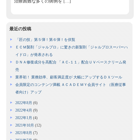
治療困難な多くの病例を […]
最近の投稿
「匠の技」第５弾！第６弾！を供覧
ＥＣＭ製剤「ジャルプロ」に驚きの新製剤「ジャルプロスーパーハ
イドロ」が発表される
ＤＮＡ修復成分を高配合 「ＡＣ‐１１」配合ＵＶベースクリーム発
売
業界初！ 業務効率、顧客満足度が 大幅にアップするＤＸツール
会員限定のコンテンツ満載 ＡＣＡＤＥＭＹ会員サイト （医療従事
者向け）アップ
2022年8月
(6)
2022年4月
(9)
2022年1月
(4)
2021年10月
(12)
2021年8月
(7)