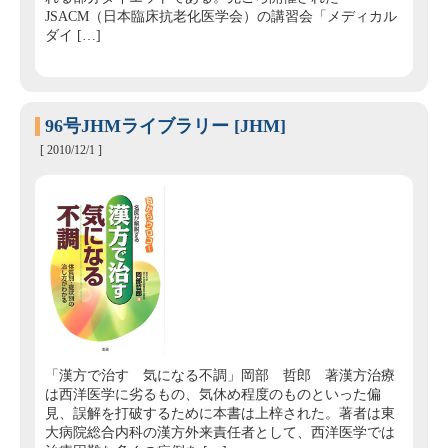
JSACM（日本臨床抗老化医学会）の講習会「メディカル
ダイ […]
96号JHMライブラリー [JHM]
[ 2010/12/1 ]
「漢方で治す 気になる不調」岡部 哲郎 著漢方治療
は西洋医学に劣るもの、気休め程度のものといった偏
見、誤解を打破するために本書は上梓された。著者は東
大病院総合内科の漢方外来責任者として、西洋医学では