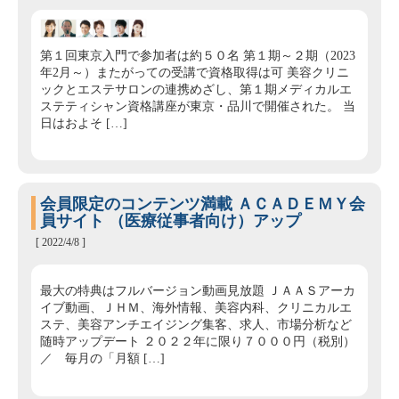
第１回東京入門で参加者は約５０名 第１期～２期（2023
年2月～）またがっての受講で資格取得は可 美容クリニ
ックとエステサロンの連携めざし、第１期メディカルエ
ステティシャン資格講座が東京・品川で開催された。 当
日はおよそ […]
会員限定のコンテンツ満載 ＡＣＡＤＥＭＹ会
員サイト （医療従事者向け）アップ
[ 2022/4/8 ]
最大の特典はフルバージョン動画見放題 ＪＡＡＳアーカ
イブ動画、ＪＨＭ、海外情報、美容内科、クリニカルエ
ステ、美容アンチエイジング集客、求人、市場分析など
随時アップデート ２０２２年に限り７０００円（税別）
／ 毎月の「月額 […]