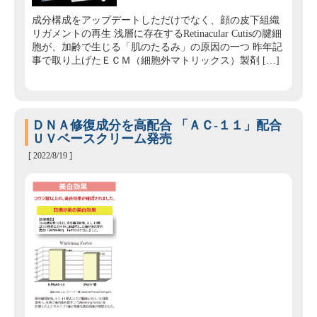
成分構成をアップデートしただけでなく、顔の皮下組織
リガメントの再生 浅層に存在するRetinacular Cutisの腱細
胞が、加齢で生じる「肌のたるみ」の原因の一つ 昨年記
事で取り上げたＥＣＭ（細胞外マトリックス）製剤 […]
ＤＮＡ修復成分を高配合 「ＡＣ‐１１」配合
ＵＶベースクリーム発売
[ 2022/8/19 ]