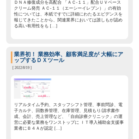
ＤＮＡ修復成分を高配合 「ＡＣ‐１１」配合ＵＶベース
クリーム発売 ＡＣ‐１１（エーシーイレブン）」の有効
性については、本紙ですでに詳細にわたるエビデンスを
報じてきたことから、関連業界においては誰しもが認め
る高い有用性をも […]
業界初！ 業務効率、顧客満足度が 大幅にア
ップするＤＸツール
[ 2022/8/19 ]
リアルタイム予約、スタッフシフト管理、事前問診、電
子カルテ、回数券管理、在庫管理、見積もり/請求書作
成、会計、売上管理など、「自由診療クリニック」の運
営に必要な業務をワンストップに ＩＴ導入補助金支援事
業者にＢ４Ａが認定 […]