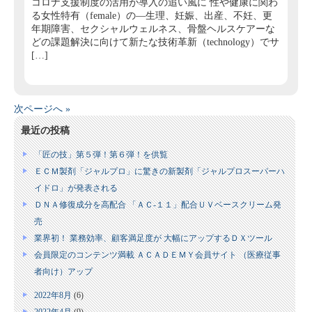
コロナ支援制度の活用が導入の追い風に 性や健康に関わ
る女性特有（female）の―生理、妊娠、出産、不妊、更
年期障害、セクシャルウェルネス、骨盤ヘルスケアーな
どの課題解決に向けて新たな技術革新（technology）でサ
[…]
次ページへ »
最近の投稿
「匠の技」第５弾！第６弾！を供覧
ＥＣＭ製剤「ジャルプロ」に驚きの新製剤「ジャルプロスーパーハ
イドロ」が発表される
ＤＮＡ修復成分を高配合 「ＡＣ‐１１」配合ＵＶベースクリーム発
売
業界初！ 業務効率、顧客満足度が 大幅にアップするＤＸツール
会員限定のコンテンツ満載 ＡＣＡＤＥＭＹ会員サイト （医療従事
者向け）アップ
2022年8月
(6)