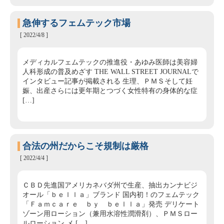
急伸するフェムテック市場
[ 2022/4/8 ]
メディカルフェムテックの推進役・あゆみ医師は美容婦
人科形成の普及めざす THE WALL STREET JOURNALで
インタビュー記事が掲載される 生理、ＰＭＳそして妊
娠、出産さらには更年期とつづく女性特有の身体的な症
[…]
合法の州だからこそ規制は厳格
[ 2022/4/4 ]
ＣＢＤ先進国アメリカネバダ州で生産、抽出カンナビジ
オール「ｂｅｌｌａ」ブランド 国内初！のフェムテック
「Ｆａｍｃａｒｅ ｂｙ ｂｅｌｌａ」発売 デリケート
ゾーン用ローション（兼用水溶性潤滑剤）、ＰＭＳロー
ルローション メ […]