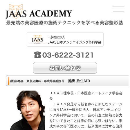
池田 欣生MD
(医)邦寿会 東京皮膚科・形成外科総院長
ＪＡＡＳ理事長・日本医療アートメイク学会会
長
ＪＡＡＳ発足から新名称へと新たなステージ
に向うJAAS一般社団法人 日本アンチエイジ
ング外科学会において、会の前進に情熱と努力
を注いできたことは誰の目にも疑いはない。形
成外科の専門医ゆえに、新米団体に対する偏見