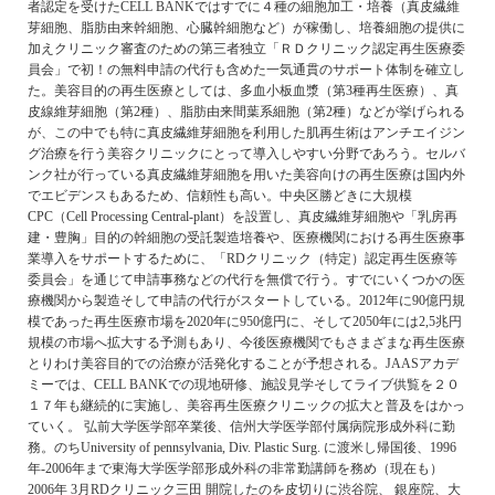
者認定を受けたCELL BANKではすでに４種の細胞加工・培養（真皮繊維
芽細胞、脂肪由来幹細胞、心臓幹細胞など）が稼働し、培養細胞の提供に
加えクリニック審査のための第三者独立「ＲＤクリニック認定再生医療委
員会」で初！の無料申請の代行も含めた一気通貫のサポート体制を確立し
た。美容目的の再生医療としては、多血小板血漿（第3種再生医療）、真
皮線維芽細胞（第2種）、脂肪由来間葉系細胞（第2種）などが挙げられる
が、この中でも特に真皮繊維芽細胞を利用した肌再生術はアンチエイジン
グ治療を行う美容クリニックにとって導入しやすい分野であろう。セルバ
ンク社が行っている真皮繊維芽細胞を用いた美容向けの再生医療は国内外
でエビデンスもあるため、信頼性も高い。中央区勝どきに大規模
CPC（Cell Processing Central-plant）を設置し、真皮繊維芽細胞や「乳房再
建・豊胸」目的の幹細胞の受託製造培養や、医療機関における再生医療事
業導入をサポートするために、「RDクリニック（特定）認定再生医療等
委員会」を通じて申請事務などの代行を無償で行う。すでにいくつかの医
療機関から製造そして申請の代行がスタートしている。2012年に90億円規
模であった再生医療市場を2020年に950億円に、そして2050年には2,5兆円
規模の市場へ拡大する予測もあり、今後医療機関でもさまざまな再生医療
とりわけ美容目的での治療が活発化することが予想される。JAASアカデ
ミーでは、CELL BANKでの現地研修、施設見学そしてライブ供覧を２０
１７年も継続的に実施し、美容再生医療クリニックの拡大と普及をはかっ
ていく。 弘前大学医学部卒業後、信州大学医学部付属病院形成外科に勤
務。のちUniversity of pennsylvania, Div. Plastic Surg. に渡米し帰国後、1996
年-2006年まで東海大学医学部形成外科の非常勤講師を務め（現在も）
2006年 3月RDクリニック三田 開院したのを皮切りに渋谷院、 銀座院、大