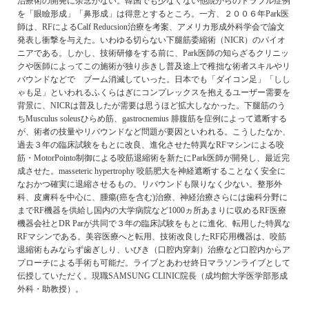
治療術の開発に余念がない。韓国でも少なくない他院からのトラブル症例
を「眼瞼形成」「鼻形成」は得意とするところ。一方、２００６年Park医
師は、RFによるCalf Reducsion治療を考案、アメリカ形成外科学会で論文
発表し衝撃を与えた。いわゆる切らない下腿筋委縮術（NICR）のパイオ
ニアである。しかし、技術研修をする前に、Park医師の知らざるクリニッ
クや医師によってこの施術が独り歩きし普及途上で稚拙な術者スキルやリ
バウンドなどで ブーム消滅していった。日本でも「ダイコン足」「しし
ゃも足」といわれるふくらはぎにコンプレックスを抱えるユーザー需要を
背景に、NICRは普及したが需要は思うほど拡大しなかった。下腿筋のう
ちMusculus soleusひらめ筋、gastrocnemius 腓腹筋を症例によって遮断する
が、術者の技量やリバウンドなど問題が要因といわれる。こうしたなか、
過去３年の臨床試験をもとに改良、進化させた特異なRFマシンによる咬
筋・MotorPointo制御による咬筋退縮術を新たにPark医師が開発し、最近完
成させた。masseteric hypertrophy 咬筋肥大を神経遮断することなく安全に
なおかつ確実に退縮させるもの。リバウンドも限りなく少ない。整形外
科、皮膚科を中心に、腫瘍(癌を含む)治療、神経治療さらには歯科分野に
までRF機器を供給し国内の大学病院など1000ヵ所あまりに収めるRF医療
機器会社とDR Parが共同で３年の臨床試験をもとに進化、転用した特異な
RFマシンである。美容医療へと転用、技術改良したRF応用機器は、咬筋
退縮術もみならず歯ぎしり、いびき（口腔内穿刺）治療など口腔内からア
プローチによる手術も可能だ。ライブとあわせ終日マラソンライブとして
伝授していただく。現職SAMSUNG CLINIC院長（成均館大学医学部形成
外科・助教授）。