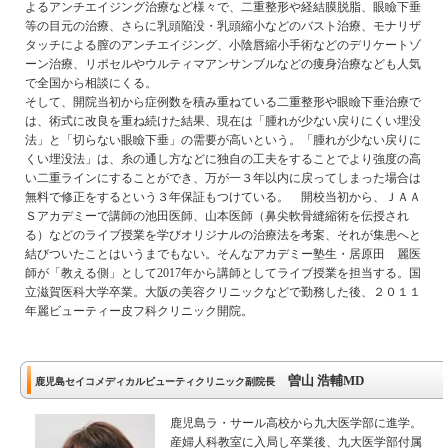
よるアンチエイジング治療など様々で、二重整形や経結膜脱脂、眼瞼下垂
等の目元の治療、さらに乳頭陥没・乳頭縮小などのバスト治療、モナリザ
タッチによる膣のアンチエイジング、小陰唇縮小手術などのデリケートゾ
ーン治療、リポセルやウルティマアンサンブルなどの痩身治療なども人気
で全国から相談にくる。
そして、開院当初から症例数を積み重ねている二重整形や眼瞼下垂治療で
は、術式に改良を重ね続けた結果、現在は「腫れが少ない戻りにくい埋没
法」と「切らない眼瞼下垂」の需要が高いという。「腫れが少ない戻りに
くい埋没法」は、糸の通し方などに独自の工夫をすることでより強度の高
い二重ラインにすることができ、万が一３年以内に戻ってしまった場合は
無料で修正をするという３年保証もつけている。 開校当初から、ＪＡＡ
Ｓアカデミーで講師の池田医師、山本医師（鼻尖軟骨縫縮術を伝授され
る）などのライブ授業を学びオリジナルの治療法を考案、それが集患へと
結びついたことはいうまでもない。そんなアカデミー塾生・居原田 麗医
師が「教える側」として2017年から講師としてライブ授業を担当する。国
立滋賀医科大学卒業。大阪の美容クリニックなどで勤務した後、２０１１
年麗ビューティー皮フ科クリニック開院。
曽山 浩輔MD
鹿児島セイコメディカルビューティクリニック副院長
鹿児島ラ・サール高校から九大医学部に進学。
産婦人科教室に入局し卒業後、九大医学部付属