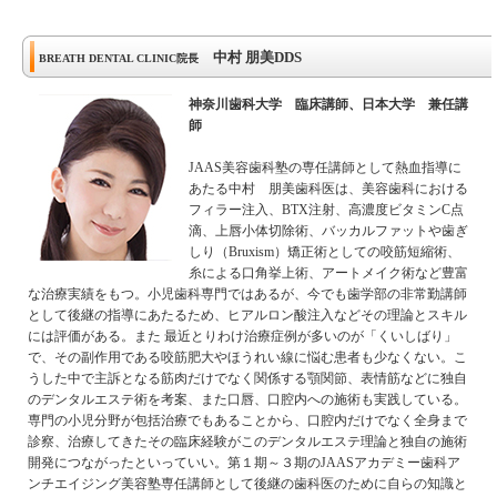
中村 朋美DDS
BREATH DENTAL CLINIC院長
神奈川歯科大学 臨床講師、日本大学 兼任講
師
JAAS美容歯科塾の専任講師として熱血指導に
あたる中村 朋美歯科医は、美容歯科における
フィラー注入、BTX注射、高濃度ビタミンC点
滴、上唇小体切除術、バッカルファットや歯ぎ
しり（Bruxism）矯正術としての咬筋短縮術、
糸による口角挙上術、アートメイク術など豊富
な治療実績をもつ。小児歯科専門ではあるが、今でも歯学部の非常勤講師
として後継の指導にあたるため、ヒアルロン酸注入などその理論とスキル
には評価がある。また 最近とりわけ治療症例が多いのが「くいしばり」
で、その副作用である咬筋肥大やほうれい線に悩む患者も少なくない。こ
うした中で主訴となる筋肉だけでなく関係する顎関節、表情筋などに独自
のデンタルエステ術を考案、また口唇、口腔内への施術も実践している。
専門の小児分野が包括治療でもあることから、口腔内だけでなく全身まで
診察、治療してきたその臨床経験がこのデンタルエステ理論と独自の施術
開発につながったといっていい。第１期～３期のJAASアカデミー歯科ア
ンチエイジング美容塾専任講師として後継の歯科医のために自らの知識と