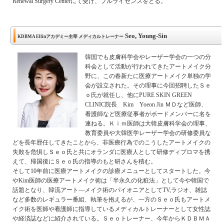
Renewal Surgery Centerにて受け、フルライセンスをとる。
Seo, Young-Sin
KDBMA Ellinアカデミー主宰 メディカルトレーナー
韓国でも皮膚科学会やレーザー学会の一つの分
科会として活動が行われてきたアートメイク分
野に、この春新たに医療アートメイク単独の学
会が設立された。その理事に今回招聘したＳｅ
ｏ氏が就任し、他にPURE SKIN GREEN
CLINIC院長 Kim Yoeon Jin ＭＤなど医師、
看護師など医療従事者がボードメンバーに名を
連ねる。Ｋｉｍ医師は大韓皮膚科学会の理事、
教育委員や大韓医学レーザー学会の研修委員な
どを長年歴任してきたことから、非医療行為でのこうしたアートメイクの
失敗を危惧しＳｅｏ氏と共にオランダに医療人として研修ディプロマを携
えて、帰国後にＳｅｏ氏の指導のもと研さんを積む。
そして10年前に医療アートメイクの診療メニューとしてスタートした。今
やKim医師の医療アートメイク術は「半永久の化粧法」として今や韓国で
話題となり、韓流アート―メイク術のパイオニアとしてTV,ラジオ、雑誌
など多数のレギュラー番組、執筆を抱えるが、一方のＳｅｏ氏もアートメ
イク術を医師や看護師に指導しているメディカルトレーナーとして女性誌
や経済誌などに紹介されている。Ｓｅｏトレーナー、今年からＫＤＢＭＡ