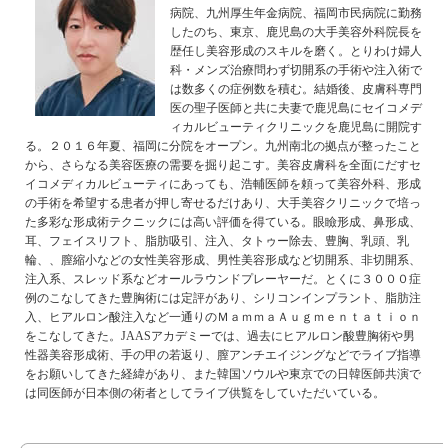
病院、九州厚生年金病院、福岡市民病院に勤務
したのち、東京、鹿児島の大手美容外科院長を
歴任し美容形成のスキルを磨く。とりわけ婦人
科・メンズ治療問わず切開系の手術や注入術で
は数多くの症例数を積む。結婚後、皮膚科専門
医の聖子医師と共に夫妻で鹿児島にセイコメデ
ィカルビューティクリニックを鹿児島に開院す
る。２０１６年夏、福岡に分院をオープン。九州南北の拠点が整ったこと
から、さらなる美容医療の需要を掘り起こす。美容皮膚科を全面にだすセ
イコメディカルビューティにあっても、浩輔医師を頼って美容外科、形成
の手術を希望する患者が押し寄せるだけあり、大手美容クリニックで培っ
た多彩な形成術テクニックには高い評価を得ている。眼瞼形成、鼻形成、
耳、フェイスリフト、脂肪吸引、注入、タトゥー除去、豊胸、乳頭、乳
輪、、膣縮小などの女性美容形成、男性美容形成など切開系、非切開系、
注入系、スレッド系などオールラウンドプレーヤーだ。とくに３０００症
例のこなしてきた豊胸術には定評があり、シリコンインプラント、脂肪注
入、ヒアルロン酸注入など一通りのＭａｍｍａＡｕｇｍｅｎｔａｔｉｏｎ
をこなしてきた。JAASアカデミーでは、過去にヒアルロン酸豊胸術や男
性器美容形成術、手の甲の若返り、膣アンチエイジングなどでライブ指導
をお願いしてきた経緯があり、また韓国ソウルや東京での日韓医師共演で
は同医師が日本側の術者としてライブ供覧をしていただいている。