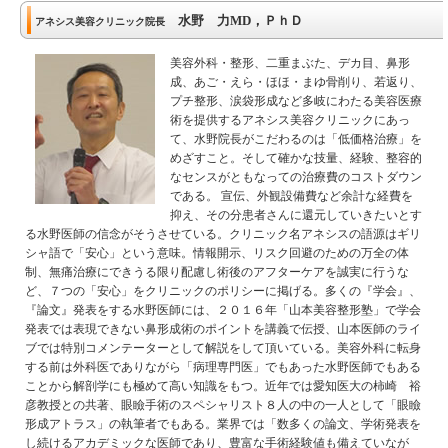
水野 力MD，ＰｈＤ
アネシス美容クリニック院長
美容外科・整形、二重まぶた、デカ目、鼻形
成、あご・えら・ほほ・まゆ骨削り、若返り、
プチ整形、涙袋形成など多岐にわたる美容医療
術を提供するアネシス美容クリニックにあっ
て、水野院長がこだわるのは「低価格治療」を
めざすこと。そして確かな技量、経験、整容的
なセンスがともなっての治療費のコストダウン
である。 宣伝、外観設備費など余計な経費を
抑え、その分患者さんに還元していきたいとす
る水野医師の信念がそうさせている。クリニック名アネシスの語源はギリ
シャ語で「安心」という意味。情報開示、リスク回避のための万全の体
制、無痛治療にできうる限り配慮し術後のアフターケアを誠実に行うな
ど、７つの「安心」をクリニックのポリシーに掲げる。多くの『学会』、
『論文』発表をする水野医師には、２０１６年「山本美容整形塾」で学会
発表では表現できない鼻形成術のポイントを講義で伝授、山本医師のライ
ブでは特別コメンテーターとして解説をして頂いている。美容外科に転身
する前は外科医でありながら「病理専門医」でもあった水野医師でもある
ことから解剖学にも極めて高い知識をもつ。近年では愛知医大の柿崎 裕
彦教授との共著、眼瞼手術のスペシャリスト８人の中の一人として「眼瞼
形成アトラス」の執筆者でもある。業界では「数多くの論文、学術発表を
し続けるアカデミックな医師であり、豊富な手術経験値も備えていなが