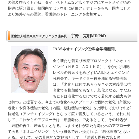
の普及啓もうもかね、タイ、ベトナムなど広くアジアにアートメイク術の
指導に駆け回る。韓国内ではソウルに研修アカデミーをもち、国内はもと
より海外からの医師、看護師のトレーニングを実施する。
宇野 克明MD.PhD
医療法人社団東京MITクリニック理事長
JAASネオエイジング分科会学術顧問。
全く新たな若返り医療プロジェクト「ネオエイ
ジング（ＮＥＯ AＧＩＮＧ）」をかかげ細胞
レベルの若返りをめざすJAASネオエイジング
分科会で、キードクター役を務める宇野医師
は、「老化とは何であろうか？その対義語は抗
老化でも抗加齢でもなく、若化となる。すなわ
ちヒトは老化するだけでなく若化する能力も併
せ持つ」と提言する。今までの老化へのアプローチは個体の老化（外観の
老化）や身体機能の老化（内臓、運動機能の老化）を指示しておりそれが
抗老化（アンチエイジング）となって広く普及しているという。それに対
して、これからのアプローチは「細胞老化」であるとして、その対処が
「細胞の再生、若返り」となる。つまりそれが新たな老化へのアプローチ
である「ネオエイジング」という概念で言い換えれば、“若化医療″ともい
える。 そして、その具体的な対処法として、「若返り医療の第１弾