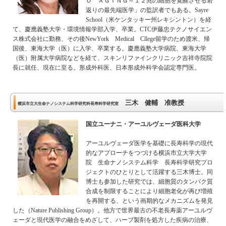
Ｏ ＡＧＩＮＧ～１２兆の細胞を覚醒させる若
返りの最先端医学」の監訳者でもある。Sayre
School（米ケンタッキー州レキシントン）を経
て、慶應義塾大学・環境情報学部入学、卒業。CTC伊藤忠テクノサイエン
ス株式会社に勤務、その後NewYork Medical Cllege留学のため渡米、帰
国後、東海大学（医）に入学、卒業する。慶應義塾大学病院、東海大学
（医）附属大学病院などを経て、スキンリファインクリニック吉祥寺院院
長に就任、現在に至る。形成外科医、日本形成外科学会認定専門医。
三木 健輔 准教授
横浜市立大生命ナノシステム科学研究科長寿科学研究室
国立ユーナニ・アーユルヴェーダ医科大学
アーユルヴェーダ医学を基礎に長寿科学の現代
的なアプローチをつづける横浜市立大学大学
院 生命ナノシステム科学 長寿科学研究プロ
ジェクトのひとりとして活躍する三木博士。同
博士も参加した研究では、細胞質のタンパク質
合成を制限することにより細胞老化が再び増殖
を再開する、という画期的なメカニズムを発見
した（Nature Publishing Group）。他方で世界最古の不老長寿薬アーユルヴ
ェーダと現代医学の融合をめざして、ハーブ製剤を処方した疾病の治療、