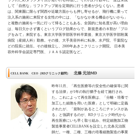
して「自然な」リフトアップ術を定期的に行う患者が少なくない。患者
は、関東圏に限らず関西や近畿方面からも押し寄せるが、飛行機に乗って
注入系の施術に来院する女性の中には、「なかなか来る機会がないから」
と複数の施術を一気に行って帰ることもある。全国的に知名度が高い理由
は、毎日欠かさず書くというブログ効果からで、新規患者の８割が「ブロ
グをみて」来院する。東京大学医学部医学科卒業後、東京大学医学部附属
病院（産婦人科）勤務。その後、大手美容外科に転身。水戸院、千葉院な
どの院長に就任。その後独立し、2009年あきこクリニック開院。 日本美
容外科学会認定専門医、ＪＡＡＳ認定医など。
北條 元治MD
CELL BANK CEO（RDクリニック顧問）
昨年11月、「再生医療等の安全性の確保等に関
する法律」が1年の執行猶予を経て施行され
た。これによって再生医療は、「分離・培養で
加工した細胞を用いた医療」として明確に定義
されたが、「規制があるところにチャンスがあ
る」と強調するのが、RDクリニック時代から
再生医療にいち早く取り組み、特定細胞加工物
製造事業者CELLBANKを設立した北条元治医
師だ。一種、二種、三種の培養細胞製造の事業