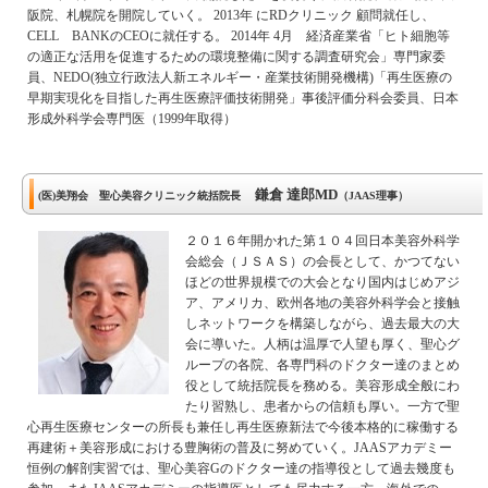
阪院、札幌院を開院していく。 2013年 にRDクリニック 顧問就任し、
CELL BANKのCEOに就任する。 2014年 4月 経済産業省「ヒト細胞等
の適正な活用を促進するための環境整備に関する調査研究会」専門家委
員、NEDO(独立行政法人新エネルギー・産業技術開発機構)「再生医療の
早期実現化を目指した再生医療評価技術開発」事後評価分科会委員、日本
形成外科学会専門医（1999年取得）
鎌倉 達郎MD
(医)美翔会 聖心美容クリニック統括院長
（JAAS理事）
２０１６年開かれた第１０４回日本美容外科学
会総会（ＪＳＡＳ）の会長として、かつてない
ほどの世界規模での大会となり国内はじめアジ
ア、アメリカ、欧州各地の美容外科学会と接触
しネットワークを構築しながら、過去最大の大
会に導いた。人柄は温厚で人望も厚く、聖心グ
ループの各院、各専門科のドクター達のまとめ
役として統括院長を務める。美容形成全般にわ
たり習熟し、患者からの信頼も厚い。一方で聖
心再生医療センターの所長も兼任し再生医療新法で今後本格的に稼働する
再建術＋美容形成における豊胸術の普及に努めていく。JAASアカデミー
恒例の解剖実習では、聖心美容Gのドクター達の指導役として過去幾度も