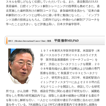
スキルを惜しげもなく伝授していただいている。また、過去数回のJAAS
美容歯科、口腔インプラント解剖トレーニングの指導医も務めてきた。過
去実施した歯科医向けの解剖コースでは、参加歯科医全員から「従来の歯
科解剖のコンテンツとは明らかに違い非常に勉強になった」、「インプラ
ント治療の技術はもちろん、口腔内ではない外側からの解剖アプローチを
学べたことは大きい」など評価は高い。日本大学歯学部卒。
平畑 徹幸MD,PhD
HICC（Hirahata International Cancer Clinic）院長
１９７４年東邦大学医学部卒業。米国留学（米
国ノースカロライナ州イーストカロライナ大
学 医学部血液腫瘍科 リサーチフェロー）を
経て、渋谷にヒラハタクリニックを開業．２０
０８年最先端がん遺伝子診断および治療の専門
医療を目指して 秋葉原でＵＤＸヒラハタクリ
ニック、研究所を設立。2021年、有楽町駅前の
イトシアオフィスタワーにおよそ２００坪の広
大なクリニックを開設した。併設している研究
所では、がん治療・予防、感染症予防に関わる遺伝子研究を行い、減菌処
理をした専用の研究施設内では、採取した血液や細胞から関連する遺伝子
を取り出し解析を行い、一人ひとりの症状や遺伝子の状態に合わせた治療
薬を作っている。NK細胞などは-196℃の液体窒素内で冷凍保存し細胞を