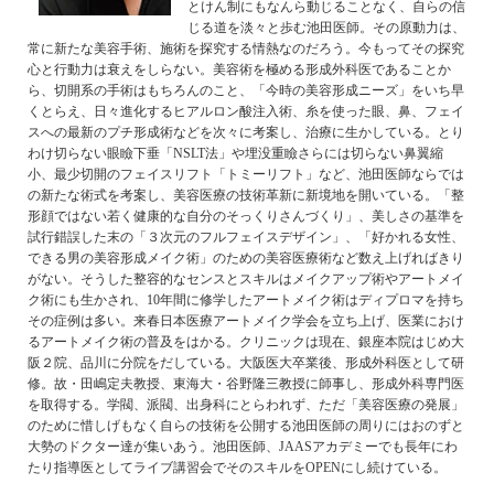
とけん制にもなんら動じることなく、自らの信
じる道を淡々と歩む池田医師。その原動力は、
常に新たな美容手術、施術を探究する情熱なのだろう。今もってその探究
心と行動力は衰えをしらない。美容術を極める形成外科医であることか
ら、切開系の手術はもちろんのこと、「今時の美容形成ニーズ」をいち早
くとらえ、日々進化するヒアルロン酸注入術、糸を使った眼、鼻、フェイ
スへの最新のプチ形成術などを次々に考案し、治療に生かしている。とり
わけ切らない眼瞼下垂「NSLT法」や埋没重瞼さらには切らない鼻翼縮
小、最少切開のフェイスリフト「トミーリフト」など、池田医師ならでは
の新たな術式を考案し、美容医療の技術革新に新境地を開いている。「整
形顔ではない若く健康的な自分のそっくりさんづくり」、美しさの基準を
試行錯誤した末の「３次元のフルフェイスデザイン」、「好かれる女性、
できる男の美容形成メイク術」のための美容医療術など数え上げればきり
がない。そうした整容的なセンスとスキルはメイクアップ術やアートメイ
ク術にも生かされ、10年間に修学したアートメイク術はディプロマを持ち
その症例は多い。来春日本医療アートメイク学会を立ち上げ、医業におけ
るアートメイク術の普及をはかる。クリニックは現在、銀座本院はじめ大
阪２院、品川に分院をだしている。大阪医大卒業後、形成外科医として研
修。故・田嶋定夫教授、東海大・谷野隆三教授に師事し、形成外科専門医
を取得する。学閥、派閥、出身科にとらわれず、ただ「美容医療の発展」
のために惜しげもなく自らの技術を公開する池田医師の周りにはおのずと
大勢のドクター達が集いあう。池田医師、JAASアカデミーでも長年にわ
たり指導医としてライブ講習会でそのスキルをOPENにし続けている。