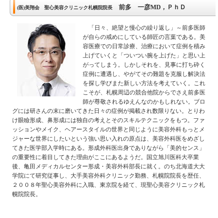
前多 一彦MD，ＰｈＤ
(医)美翔会 聖心美容クリニック札幌院院長
「日々、絶望と慢心の繰り返し」～前多医師
が自らの戒めにしている師匠の言葉である。美
容医療での日常診療、治療において症例を積み
上げていくと「ついつい腕を上げた」と思い上
がってしまう。しかしそれを、見事に打ち砕く
症例に遭遇し、やがてその難題を克服し解決法
を探し学びまた新しい方法を考えていく。これ
こそが、札幌周辺の競合他院からでさえ前多医
師が尊敬されるゆえんなのかもしれない。ブロ
グには研さんの末に磨いてきた日々の症例が掲載され数限りない。とりわ
け眼瞼形成、鼻形成には独自の考えとそのスキルテクニックをもつ。ファ
ッションやメイク、ヘアースタイルの世界と同じように美容外科もっとメ
ジャーな世界にしたいという強い思い入れの原点は、美容外科医をめざし
てきた医学部入学時にある。形成外科医出身でありながら「美的センス」
の重要性に着目してきた理由がここにあるようだ。国立旭川医科大卒業
後、亀田メディカルセンター形成・美容外科部長に就く。のち北海道大大
学院にて研究従事し、大手美容外科クリニック勤務、札幌院院長を歴任、
２００８年聖心美容外科に入職、東京院を経て、現聖心美容クリニック札
幌院院長。