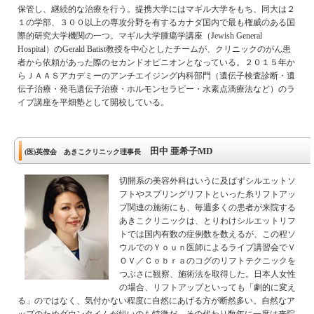
保管し、継続的な治療を行う。提携大学にはマギル大学をもち、同大は２
１の学部、３００以上の専攻分野を有するカナダ国内で最も権威のある国
際的研究大学機関の一つ。マギル大学腫瘍学講座（Jewish General
Hospital）のGerald Batist教授を中心としたチームが、クリニックのがん患
者から依頼があった際のセカンドオピニオンとなっている。２０１５年か
らＪＡＡＳアカデミーのアンチエイジング内科部門（遺伝子検査診断・遺
伝子治療・発毛遺伝子治療・ホルモンセラピー・水素点滴療法など）のラ
イブ講座を平畑塾として開校している。
田中 亜希子MD
(医)英僚会 あきこクリニック理事長
切開系の美容外科はいうに及ばずシルエットソ
フトやスプリングリフトといった糸リフトアッ
プ関連の施術にも、毎週多くの患者が来院する
あきこクリニックは、とりわけシルエットリフ
トでは国内有数の症例数を数えるが、この程ソ
ウルでのＹｏｕｎ医師によるライブ講習会でＶ
ＯＶ／Ｃｏｂｒａのコグのリフトテクニックを
つぶさに観察、施術法を取得した。日本人女性
の場合、リフトアップといっても「劇的に変え
る」のではなく、気付かない程度に自然にあげる方が断然多い。自然なア
ップのためダウンタイムが短いのも特徴だ。その代わり数年に一度は来院