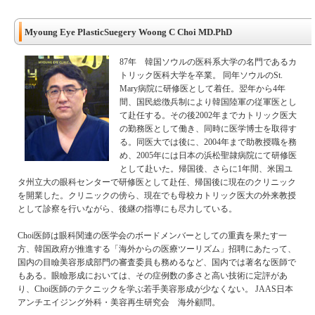
Myoung Eye PlasticSuegery Woong C Choi MD.PhD
87年 韓国ソウルの医科系大学の名門であるカ
トリック医科大学を卒業。 同年ソウルのSt.
Mary病院に研修医として着任。翌年から4年
間、国民総徴兵制により韓国陸軍の従軍医とし
て赴任する。その後2002年までカトリック医大
の勤務医として働き、同時に医学博士を取得す
る。同医大では後に、2004年まで助教授職を務
め、2005年には日本の浜松聖隷病院にて研修医
として赴いた。帰国後、さらに1年間、米国ユ
タ州立大の眼科センターで研修医として赴任、帰国後に現在のクリニック
を開業した。クリニックの傍ら、現在でも母校カトリック医大の外来教授
として診察を行いながら、後継の指導にも尽力している。
Choi医師は眼科関連の医学会のボードメンバーとしての重責を果たす一
方、韓国政府が推進する「海外からの医療ツーリズム」招聘にあたって、
国内の目瞼美容形成部門の審査委員も務めるなど、国内では著名な医師で
もある。眼瞼形成においては、その症例数の多さと高い技術に定評があ
り、Choi医師のテクニックを学ぶ若手美容形成が少なくない。 JAAS日本
アンチエイジング外科・美容再生研究会 海外顧問。