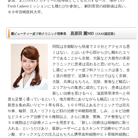
参加、またJAASアカデミーの指導医としても尽力する一方、海外での
Fresh Cadaverミッションにも幾たびか参加し、解剖実習の経験値は高い。
８９年宮崎医科大卒。
居原田 麗MD
麗ビューティー皮フ科クリニック理事長
（JAAS認定医）
同院は京都駅から快速で２０分とアクセスも悪
くはない。とはいえ中心部から少し離れたエリ
アであることから京都、大阪など大都市の美容
クリニックに患者は流れると思いがちだ。しか
し麗ビューティー皮フ科クリニックは違う。全
く逆の発想で、近隣エリアだけではなく京都、
大阪、兵庫はもちろん、北陸、東海など幅広い
エリアからの集患に成功しており、患者は次の
新しい治療を受けるべく、滋賀県草津市へと何
度も足繁く通っているという。地方都市にありながらも幅広いエリアから
新患を集め高いリピート率を得る。１００坪以上あるクリニックでは目元
や鼻、輪郭、注入・リフトなど顔の治療で40種類程度、しみ、ニキビ治療
などスキンケア治療で６０種類以上、さらに痩身、豊胸、プチ整形などで
５０種類ほどの診療メニューを用意する。「新しい治療法は積極的に取り
入れる」というだけあり、最新レーザーによるスキンケア治療やヒアルロ
ン酸、ボトックスなどの注入はもちろん臍帯血幹細胞やヒト骨髄幹細胞に