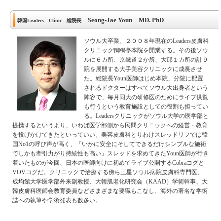
Seong-Jae Youn MD. PhD
韓国Leaders Clinic 総院長
ソウル大卒業、２００８年現在のLeaders皮膚科
クリニック鴨鴎亭本院を開業する。その後ソウ
ルに６カ所、京畿道２か所、大邱１カ所の計９
院を展開する大手美容クリニックに成長させ
た。総院長Youn医師はじめ本院、分院に配置
されるドクターはすべてソウル大出身者という
陣容で、毎月同大の研修医のためにライブ供覧
も行うという教育施設としての役割も担ってい
る。Leadersクリニックがソウル大学の医学部と
提携するというより、いわば医学部側から民間クリニックへの経営・教育
を投げかけてきたといっていい。美容皮膚科とりわけスレッドリフでは韓
国No1の呼び声が高く、「いかに安全にそしてできるだけシンプルな施術
でしかも牽引力がり持続性も高い」スレッドを求めてきたYoun医師が行き
着いたものが今回、日本の医師向けに初めてライブ公開するCobraコグと
VOVコグだ。クリニックで治療する傍ら三星ソウル病院皮膚科専門医、
成均館大学医学部外来副教授、大韓肌老化研究会（KAAD）学術幹事、大
韓皮膚科医師会教育委員などさまざまな要職もこなし、海外の著名な学術
誌への執筆や学術発表も数多い。