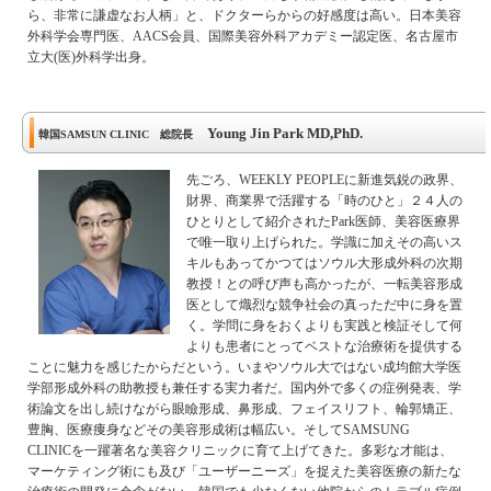
ら、非常に謙虚なお人柄」と、ドクターらからの好感度は高い。日本美容
外科学会専門医、AACS会員、国際美容外科アカデミー認定医、名古屋市
立大(医)外科学出身。
Young Jin Park MD,PhD.
韓国SAMSUN CLINIC 総院長
先ごろ、WEEKLY PEOPLEに新進気鋭の政界、
財界、商業界で活躍する「時のひと」２４人の
ひとりとして紹介されたPark医師、美容医療界
で唯一取り上げられた。学識に加えその高いス
キルもあってかつてはソウル大形成外科の次期
教授！との呼び声も高かったが、一転美容形成
医として熾烈な競争社会の真っただ中に身を置
く。学問に身をおくよりも実践と検証そして何
よりも患者にとってベストな治療術を提供する
ことに魅力を感じたからだという。いまやソウル大ではない成均館大学医
学部形成外科の助教授も兼任する実力者だ。国内外で多くの症例発表、学
術論文を出し続けながら眼瞼形成、鼻形成、フェイスリフト、輪郭矯正、
豊胸、医療痩身などその美容形成術は幅広い。そしてSAMSUNG
CLINICを一躍著名な美容クリニックに育て上げてきた。多彩な才能は、
マーケティング術にも及び「ユーザーニーズ」を捉えた美容医療の新たな