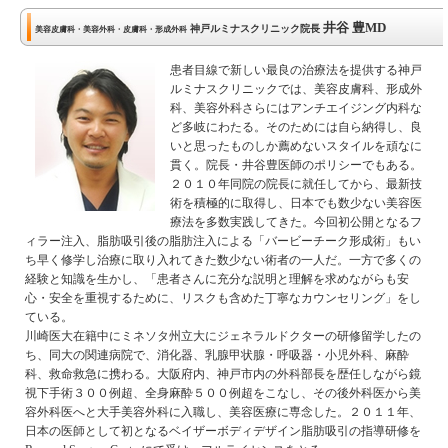
井谷 豊MD
神戸ルミナスクリニック院長
美容皮膚科・美容外科・皮膚科・形成外科
患者目線で新しい最良の治療法を提供する神戸
ルミナスクリニックでは、美容皮膚科、形成外
科、美容外科さらにはアンチエイジング内科な
ど多岐にわたる。そのためには自ら納得し、良
いと思ったものしか薦めないスタイルを頑なに
貫く。院長・井谷豊医師のポリシーでもある。
２０１０年同院の院長に就任してから、最新技
術を積極的に取得し、日本でも数少ない美容医
療法を多数実践してきた。今回初公開となるフ
ィラー注入、脂肪吸引後の脂肪注入による「バービーチーク形成術」もい
ち早く修学し治療に取り入れてきた数少ない術者の一人だ。一方で多くの
経験と知識を生かし、「患者さんに充分な説明と理解を求めながらも安
心・安全を重視するために、リスクも含めた丁寧なカウンセリング」をし
ている。
川崎医大在籍中にミネソタ州立大にジェネラルドクターの研修留学したの
ち、同大の関連病院で、消化器、乳腺甲状腺・呼吸器・小児外科、麻酔
科、救命救急に携わる。大阪府内、神戸市内の外科部長を歴任しながら鏡
視下手術３００例超、全身麻酔５００例超をこなし、その後外科医から美
容外科医へと大手美容外科に入職し、美容医療に専念した。２０１１年、
日本の医師として初となるベイザーボディデザイン脂肪吸引の指導研修を