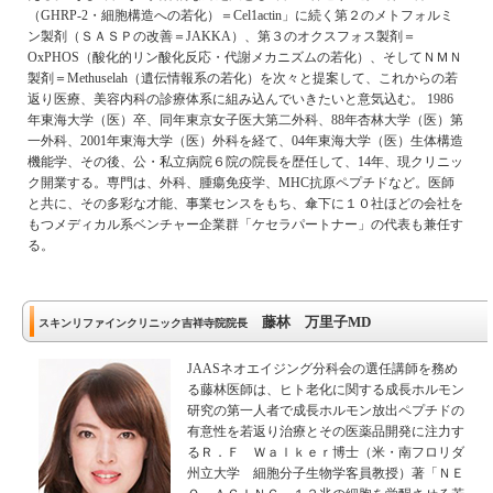
（GHRP-2・細胞構造への若化）＝Cel1actin」に続く第２のメトフォルミ
ン製剤（ＳＡＳＰの改善＝JAKKA）、第３のオクスフォス製剤＝
OxPHOS（酸化的リン酸化反応・代謝メカニズムの若化）、そしてＮＭＮ
製剤＝Methuselah（遺伝情報系の若化）を次々と提案して、これからの若
返り医療、美容内科の診療体系に組み込んでいきたいと意気込む。 1986
年東海大学（医）卒、同年東京女子医大第二外科、88年杏林大学（医）第
一外科、2001年東海大学（医）外科を経て、04年東海大学（医）生体構造
機能学、その後、公・私立病院６院の院長を歴任して、14年、現クリニッ
ク開業する。専門は、外科、腫瘍免疫学、MHC抗原ペプチドなど。医師
と共に、その多彩な才能、事業センスをもち、傘下に１０社ほどの会社を
もつメディカル系ベンチャー企業群「ケセラパートナー」の代表も兼任す
る。
藤林 万里子MD
スキンリファインクリニック吉祥寺院院長
JAASネオエイジング分科会の選任講師を務め
る藤林医師は、ヒト老化に関する成長ホルモン
研究の第一人者で成長ホルモン放出ペプチドの
有意性を若返り治療とその医薬品開発に注力す
るＲ．Ｆ Ｗａｌｋｅｒ博士（米・南フロリダ
州立大学 細胞分子生物学客員教授）著「ＮＥ