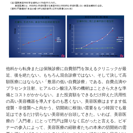
他科から転身または保険診療に自費部門を加えるクリニックが最
近、後を絶たない。もちろん混合診療ではない、そして決して高
額医療にはならない「敷居の低い自費診療」である。自費点滴や
プラセンタ注射、ヒアルロン酸注入等の機材はことさら大きな準
備とコストがかからない。また投資額をできるだけ抑えた汎用性
の高い美容機器を導入するのも悪くない。美容医療はますます低
侵襲・非侵襲へと向かう。切開術に根強い需要をもつ韓国でも最
近はできるだけ切らない美容術が台頭してきた。いわば、美容医
療の「入門者」にとって門戸は限りなく広がったと言える。ビギ
ナーの参入によって、美容医療の経験者たちの本来の切開術の需