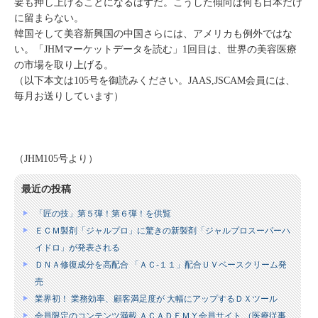
要も押し上げることになるはずだ。こうした傾向は何も日本だけ
に留まらない。
韓国そして美容新興国の中国さらには、アメリカも例外ではな
い。「JHMマーケットデータを読む」1回目は、世界の美容医療
の市場を取り上げる。
（以下本文は105号を御読みください。JAAS,JSCAM会員には、
毎月お送りしています）
（JHM105号より）
最近の投稿
「匠の技」第５弾！第６弾！を供覧
ＥＣＭ製剤「ジャルプロ」に驚きの新製剤「ジャルプロスーパーハ
イドロ」が発表される
ＤＮＡ修復成分を高配合 「ＡＣ‐１１」配合ＵＶベースクリーム発
売
業界初！ 業務効率、顧客満足度が 大幅にアップするＤＸツール
会員限定のコンテンツ満載 ＡＣＡＤＥＭＹ会員サイト （医療従事