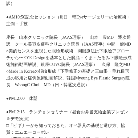
訳）
●AM10:50記念セッション（Ⅱ)日・韓Eyeサージェリーの治療術・
症例・手技
座長 山本クリニック院長（JAAS理事） 山本 豊MD 逐次通
訳 クール美容皮膚科クリニック院長（JAAS理事）中間 健MD
○美的センスを重視した眼瞼形成術「開眼療法は下眼瞼アプロー
チから〜EYE Designを基本とした脱脂・くま・たるみ下眼瞼形成
術施術動画解説」銀座CUVO院長（JAAS理事） 久保 隆之MD
○Made in Koreaの眼瞼形成「下垂修正の基礎と三白眼・垂れ目形
成の応用と症例施術動画解説」韓国Myoung Eye Plastic Surgery院
長 WoongC Choi MD（日・韓逐次通訳）
●PM12:00 休憩
●PM12:15 ランチョンセミナー（昼食お弁当支給企業プレゼン
＆デモ実演）
□「ビギナーから知っておきた、オペ器具の基礎と選び方」協
賛：エムエーコーポレ