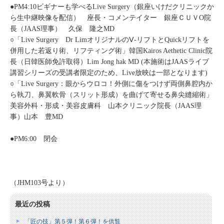
●PM4:10ビギナーも学べるLive Surgery（銀座いけだクリニックか
ら生中継映像を配信） 座長・コメンテイター 銀座ＣＵＶO院
長（JAAS理事） 久保 隆之MD
○「Live Surgery Dr LimオリジナルのⅤ-リフトとQuickリフトを
併用した若返り術、リフティング術」韓国Kairos Aethetic Clinic院
長（日韓医師免許取得）Lim Jong hak MD (本施術はJAASライブ
講習シリーズの受講者限定のため、Live放映は一部となります)
○「Live Surgery：眼からウロコ！外側に傷をつけず両側鼻腔内か
ら執刀、鼻翼軟骨（スリット形成）を曲げて寄せる鼻尖縫縮術」
美容外科・形成・美容皮膚科 山本クリニック院長（JAAS理
事）山本 豊MD
●PM6:00 閉会
（JHM103号より）
最近の投稿
「匠の技」第５弾！第６弾！を供覧