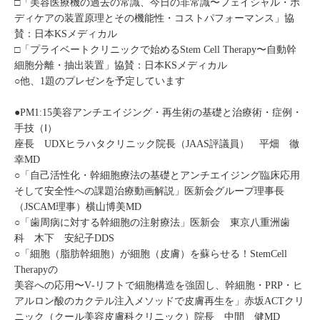
□「美容医療機の過去の常識、今日の非常識〜フェイシャル・ボ
ディケアの装置原理とその機能性・コストパフォーマンス」協
賛：日本KSメディカル
□「プライベートクリニックで始めるStem Cell Therapy〜自動幹
細胞分離・抽出装置」協賛：日本KSメディカル
○他、1題のプレゼンを予定しています
●PM1:15美容アンチエイジング・再生術の基礎と治療術・症例・
手技（Ⅰ）
座長 UDXヒラハタクリニック院長（JAAS評議員） 平畑 徹
幸MD
○「自己活性化・幹細胞療法の基礎とアンチエイジング臨床応用
そして安全性への課題治療動画解説」医新会グループ理事長
（JSCAM理事）横山博美MD
○「歯周病に対する幹細胞の注射療法」医新会 東京八重洲歯
科 木下 安紀子DDS
○「細胞（脂肪幹細胞）が細胞（皮膚）を蘇らせる！StemCell
Therapyの
美容への応用〜V‐リフトで細胞構造を強固し、幹細胞・PRP・ヒ
アルロン酸のカクテル注入メソッドで皮膚再生を」赤坂ACTクリ
ニック（クール美容皮膚科クリニック）院長 中間 健MD