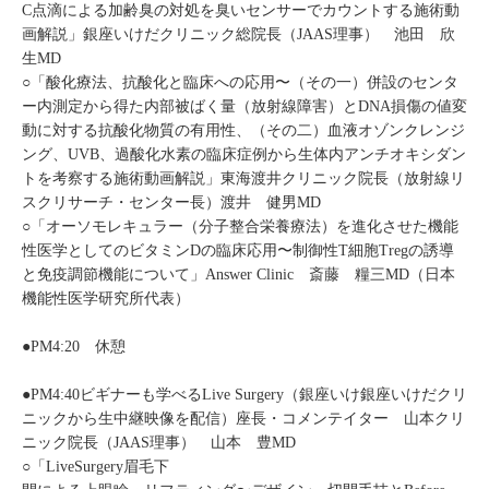
C点滴による加齢臭の対処を臭いセンサーでカウントする施術動
画解説」銀座いけだクリニック総院長（JAAS理事） 池田 欣
生MD
○「酸化療法、抗酸化と臨床への応用〜（その一）併設のセンタ
ー内測定から得た内部被ばく量（放射線障害）とDNA損傷の値変
動に対する抗酸化物質の有用性、（その二）血液オゾンクレンジ
ング、UVB、過酸化水素の臨床症例から生体内アンチオキシダン
トを考察する施術動画解説」東海渡井クリニック院長（放射線リ
スクリサーチ・センター長）渡井 健男MD
○「オーソモレキュラー（分子整合栄養療法）を進化させた機能
性医学としてのビタミンDの臨床応用〜制御性T細胞Tregの誘導
と免疫調節機能について」Answer Clinic 斎藤 糧三MD（日本
機能性医学研究所代表）
●PM4:20 休憩
●PM4:40ビギナーも学べるLive Surgery（銀座いけ銀座いけだクリ
ニックから生中継映像を配信）座長・コメンテイター 山本クリ
ニック院長（JAAS理事） 山本 豊MD
○「LiveSurgery眉毛下