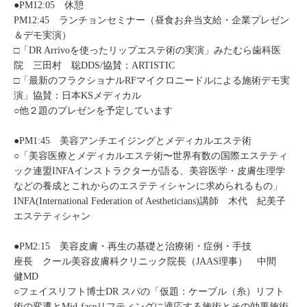
●PM12:05 休憩
PM12:45 ランチョンセミナー（昼食お弁当支給・企業プレゼン
＆デモ実演）
□「DR Arrivoを使ったリップエステ術の実演」みたむら歯科医
院 三田村 聡DDS/協賛：ARTISTIC
□「最新のフラクショナルRFマイクロニードルによる施術デモ実
演」協賛：日本KSメディカル
○他２題のプレゼンを予定しています
●PM1:45 美容アンチエイジングとメディカルエステ術
○「美容医療とメディカルエステ術〜世界有数の国際エステティ
ック連盟INFAインストラクターが語る、美容医学・皮膚生理学
などの養成とこれからのエステティシャンに求められるもの」
INFA(International Federation of Aestheticians)講師 木代 紀美子
エステティシャン
●PM2:15 美容皮膚・再生の基礎と治療術・症例・手技
座長 クール美容皮膚科クリニック院長（JAAS理事） 中間
健MD
○フェイスリフト博士DR スパの「仮題：ケーブル（糸）リフト
術の変遷とMid-faceリフティングに適応する施術とその効果施術