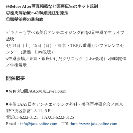
◎Before After写真掲載など医療広告のネット規制
◎歯周病治療への幹細胞注射療法
◎頭髪治療の最前線
ビギナーも学べる美容アンチエイジング術を2元中継で生ライブ
放映
4月14日（土）15日（日）・東京・TKP八重洲カンファレンスセ
ンター（講義・Live視聴）
○中継会場／東京・銀座いけだクリニック（Live会場）○同時開催
／学術展示
開催概要
■名称:第3回JAAS東京Live Forum
■主催:JAAS日本アンチエイジング外科・美容再生研究会／東京
都中央区新富1-8-11-３F
電話03-6222-3121 FAX03-6222-3125
Email：
info@jaas-online.com
URL:
http://www.jaas-online.com