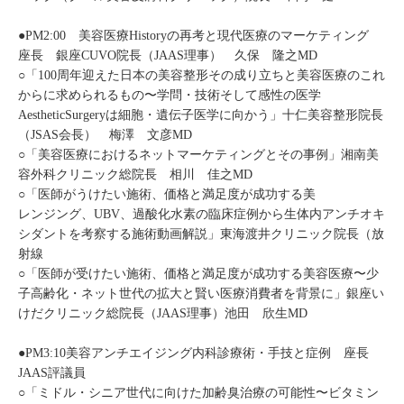
●PM2:00 美容医療Historyの再考と現代医療のマーケティング
座長 銀座CUVO院長（JAAS理事） 久保 隆之MD
○「100周年迎えた日本の美容整形その成り立ちと美容医療のこれ
からに求められるもの〜学問・技術そして感性の医学
AestheticSurgeryは細胞・遺伝子医学に向かう」十仁美容整形院長
（JSAS会長） 梅澤 文彦MD
○「美容医療におけるネットマーケティングとその事例」湘南美
容外科クリニック総院長 相川 佳之MD
○「医師がうけたい施術、価格と満足度が成功する美
レンジング、UBV、過酸化水素の臨床症例から生体内アンチオキ
シダントを考察する施術動画解説」東海渡井クリニック院長（放
射線
○「医師が受けたい施術、価格と満足度が成功する美容医療〜少
子高齢化・ネット世代の拡大と賢い医療消費者を背景に」銀座い
けだクリニック総院長（JAAS理事）池田 欣生MD
●PM3:10美容アンチエイジング内科診療術・手技と症例 座長
JAAS評議員
○「ミドル・シニア世代に向けた加齢臭治療の可能性〜ビタミン