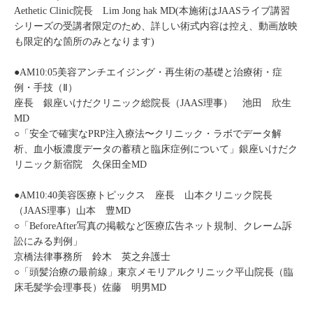
Aethetic Clinic院長 Lim Jong hak MD(本施術はJAASライブ講習
シリーズの受講者限定のため、詳しい術式内容は控え、動画放映
も限定的な箇所のみとなります)
●AM10:05美容アンチエイジング・再生術の基礎と治療術・症
例・手技（Ⅱ）
座長 銀座いけだクリニック総院長（JAAS理事） 池田 欣生
MD
○「安全で確実なPRP注入療法〜クリニック・ラボでデータ解
析、血小板濃度データの蓄積と臨床症例について」銀座いけだク
リニック新宿院 久保田全MD
●AM10:40美容医療トピックス 座長 山本クリニック院長
（JAAS理事）山本 豊MD
○「BeforeAfter写真の掲載など医療広告ネット規制、クレーム訴
訟にみる判例」
京橋法律事務所 鈴木 英之弁護士
○「頭髪治療の最前線」東京メモリアルクリニック平山院長（臨
床毛髪学会理事長）佐藤 明男MD