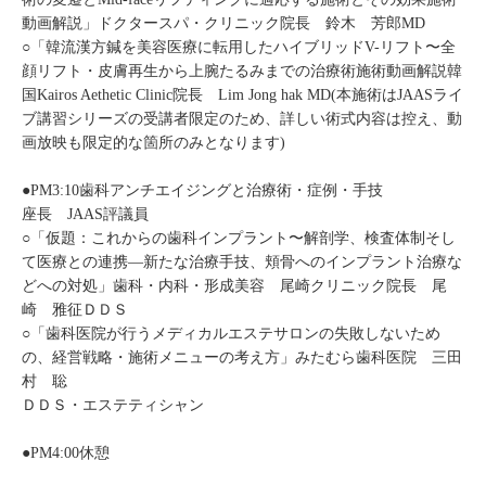
動画解説」ドクタースパ・クリニック院長 鈴木 芳郎MD
○「韓流漢方鍼を美容医療に転用したハイブリッドV-リフト〜全
顔リフト・皮膚再生から上腕たるみまでの治療術施術動画解説韓
国Kairos Aethetic Clinic院長 Lim Jong hak MD(本施術はJAASライ
ブ講習シリーズの受講者限定のため、詳しい術式内容は控え、動
画放映も限定的な箇所のみとなります)
●PM3:10歯科アンチエイジングと治療術・症例・手技
座長 JAAS評議員
○「仮題：これからの歯科インプラント〜解剖学、検査体制そし
て医療との連携—新たな治療手技、頬骨へのインプラント治療な
どへの対処」歯科・内科・形成美容 尾崎クリニック院長 尾
崎 雅征ＤＤＳ
○「歯科医院が行うメディカルエステサロンの失敗しないため
の、経営戦略・施術メニューの考え方」みたむら歯科医院 三田
村 聡
ＤＤＳ・エステティシャン
●PM4:00休憩