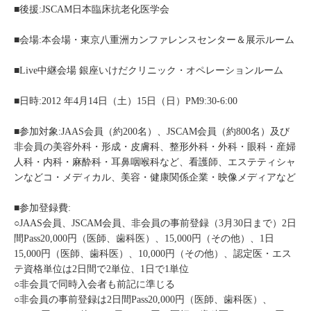
■後援:JSCAM日本臨床抗老化医学会
■会場:本会場・東京八重洲カンファレンスセンター＆展示ルーム
■Live中継会場 銀座いけだクリニック・オペレーションルーム
■日時:2012 年4月14日（土）15日（日）PM9:30-6:00
■参加対象:JAAS会員（約200名）、JSCAM会員（約800名）及び
非会員の美容外科・形成・皮膚科、整形外科・外科・眼科・産婦
人科・内科・麻酔科・耳鼻咽喉科など、看護師、エステティシャ
ンなどコ・メディカル、美容・健康関係企業・映像メディアなど
■参加登録費:
○JAAS会員、JSCAM会員、非会員の事前登録（3月30日まで）2日
間Pass20,000円（医師、歯科医）、15,000円（その他）、1日
15,000円（医師、歯科医）、10,000円（その他）、認定医・エス
テ資格単位は2日間で2単位、1日で1単位
○非会員で同時入会者も前記に準じる
○非会員の事前登録は2日間Pass20,000円（医師、歯科医）、