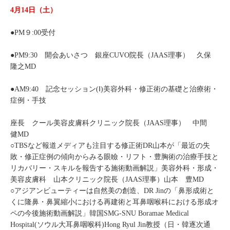
4月14日（土）
●PM９:00受付
●PM9:30 開会あいさつ 銀座CUVO院長（JAAS理事） 久保
隆之MD
●AM9:40 記念セッション(Ⅰ)美容外科・修正術の基礎と治療術・
症例・手技
座長 クール美容皮膚科クリニック院長（JAAS理事） 中間
健MD
○TBSなど報道メディアも注目する修正術DR山本が「最近の失
敗・修正症例の傾向からみる眼瞼・リフト・豊胸術の治療手技と
リカバリー・スキルを報告する施術動画解説」美容外科・形成・
美容皮膚科 山本クリニック院長（JAAS理事）山本 豊MD
○アジアンビューティーは自然美の創造、DR Jinの「鼻形成術と
くに隆鼻・鼻翼縮小における再建術と耳鼻咽喉科における形成オ
ペの今後施術動画解説」韓国SMG‐SNU Boramae Medical
Hospital(ソウル大耳鼻咽喉科)Hong Ryul Jin教授（日・韓逐次通