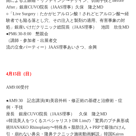
開による上眼瞼・リフティング〜デザイン、切開手技とBefore
After」銀座CUVO院長（JAAS理事）久保 隆之MD
○「Live Surgery：たかがヒアルロン酸！されどヒアルロン酸〜経
験者でも陥る落とし穴、その注入と製剤の適用、有害事象の対
処」銀座いけだクリニック総院長（JAAS理事） 池田 欣生MD
●PM6:30‐8:00 懇親会
（講師・参加者・出展者交
流の立食パーティー）JAAS理事あいさつ、余興
4月15日（日）
AM9:00受付
●AM9:30 記念講演(Ⅲ)美容外科・修正術の基礎と治療術・症
例・手技
座長 銀座CUVO院長（JAAS理事） 久保 隆之MD
○韓流美人をつくるスペシャリストDR Limの「驚異のプチ鼻形成
術HANAKO Rhinoplasty〜特殊糸＋脂肪注入＋PRPで最強のけん
引・崩れない鼻尖・隆鼻テクニック施術動画解説」韓国Kairos