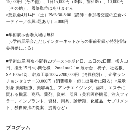
15,000円（その他）、1日15,000円（医師、歯科医）、10,000円
（その他）、履修単位はありません
○懇親会4月14日（土）PM6:30‐8:00（講師・参加者交流の立食パ
ーティー／余興3題あり）3,000円
■学術展示会場入場は無料
（○学術展示会ただしインターネットからの事前登録か特別招待
券持参による）
■学術出展:募集小間数20ブース○会期14日、15日の2日間、搬入13
日、搬出15日○小間仕様 2m×1m×2.1m 展示台、椅子、社名板、
SP-100w1灯、幹線工事100w○200,000円（消費税別）、企業ラン
チョンセミナー50,000円（消費税別・但し出展者に限る）○展示
対象:美容医療、美容再生、アンチエイジング、歯科、エステに
関わる機器、商品、薬剤、資材、器具（美容医療機器、注入フィ
ラー、インプラント、資材、用具、診断期、化粧品、サプリメン
ト、独自療法の提案、提携など）
プログラム