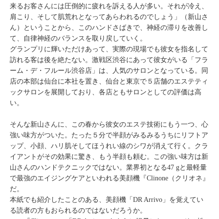
来るお客さんには圧倒的に疲れを訴える人が多い。それが冷え、
肩こり、そして肌荒れとなってあらわれるのでしょう」（新山さ
ん）ということから、このハンドさばきで、神経の滞りを改善し
て、自律神経のバランスを取り戻していく。
グランプリに輝いただけあって、実際の現場でも彼女を指名して
訪れる客は後を絶たない。激戦区渋谷にあって彼女がいる「フラ
ーム・デ・フルール渋谷店」は、人気のサロンとなっている。同
店の本部は仙台に本社を置き、仙台と東京で５店舗のエステティ
ックサロンを展開しており、各店ともサロンとしての評価は高
い。
そんな新山さんに、この春から彼女のエステ技術にもう一つ、心
強い味方がついた。たった５分で半顔がみるみるうちにリフトア
ップ、小顔、ハリ肌そしてほうれい線のシワが消えて行く。クラ
イアントがその効果に驚き、もう半顔も頼む。この強い味方は新
山さんのハンドテクニックではない。業界初となる47 gと最軽量
で最強のエイジングケアといわれる美顔機『Clinone（クリオネ』
だ。
本紙でも紹介したことのある、美顔機「DR Arrivo」を覚えてい
る読者の方もおられるのではないだろうか。