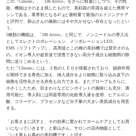
この『Clinone』、「DR Arrivo」をさらに軽量にしつつ、その性
能、機能はそのまま残したもので、美顔器の常識を超えた携帯マ
シンである。業界初となる47 gと最軽量で最強のエイジングケア
と評判で、新山さんの施術には今や欠かせない存在となったとい
う。
5種類の機能は、「DR Arrivo」と同じで、ノンニードルの導入法
としてエレクトロポレーション、メソポレーションLED、
EMS（リフトアップ）、高周波とこの種の美顔機では贅沢そのも
の。イオン導入や超音波で浸透できない高分子成分も細胞間の隙
間に送りこめるという。
ただ『Clinone』には、２色のＬＥＤが搭載されており、鎮静作用
が期待できる青色に加え、挿入成分をより細胞に取り込み皮下の
細胞を活性化させる赤色も出力できる。またプロープもさらに、
小さくしたため、目まわりなどピンポイントの施術にも充分、適
用可能だ。導入剤には同器専用の化粧導入液を使用、ヒアルロン
酸、コラーゲン、プラセンタなど分子量の大きい美肌成分を用意
する。
「お客さまに試すと、その効果に驚かれてホームケアとしてお買
いになっていきます」と新山さん。サロンの店内物販として、
「いま最もお薦めの美顔機です」と話す。