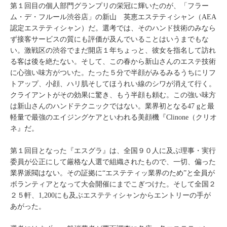
第１回目の個人部門グランプリの栄冠に輝いたのが、「フラー
ム・デ・フルール渋谷店」の新山 英恵エステティシャン（AEA
認定エステティシャン）だ。選考では、そのハンド技術のみなら
ず接客サービスの質にも評価が及んでいることはいうまでもな
い。激戦区の渋谷でまだ開店１年ちょっと、彼女を指名して訪れ
る客は後を絶たない。そして、この春から新山さんのエステ技術
に心強い味方がついた。たった５分で半顔がみるみるうちにリフ
トアップ、小顔、ハリ肌そしてほうれい線のシワが消えて行く。
クライアントがその効果に驚き、もう半顔も頼む。この強い味方
は新山さんのハンドテクニックではない。業界初となる47 gと最
軽量で最強のエイジングケアといわれる美顔機『Clinone（クリオ
ネ』だ。
第１回目となった『エスグラ』は、全国９０人に及ぶ理事・実行
委員が公正にして厳格な人選で組織されたもので、一切、偏った
業界派閥はない。その証拠に“エステティッ業界のため”と全員が
ボランティアとなって大会開催にまでこぎつけた。そして全国２
２５軒、1,200にも及ぶエステティシャンからエントリーの手が
あがった。