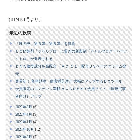
（JHM101号より）
最近の投稿
「匠の技」第５弾！第６弾！を供覧
ＥＣＭ製剤「ジャルプロ」に驚きの新製剤「ジャルプロスーパーハ
イドロ」が発表される
ＤＮＡ修復成分を高配合 「ＡＣ‐１１」配合ＵＶベースクリーム発
売
業界初！ 業務効率、顧客満足度が 大幅にアップするＤＸツール
会員限定のコンテンツ満載 ＡＣＡＤＥＭＹ会員サイト （医療従事
者向け）アップ
2022年8月
(6)
2022年4月
(9)
2022年1月
(4)
2021年10月
(12)
2021年8月
(7)