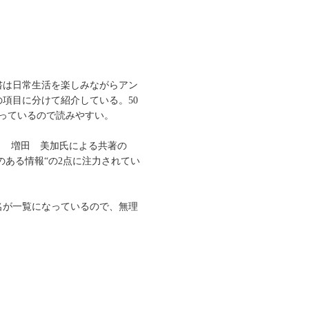
書は日常生活を楽しみながらアン
項目に分けて紹介している。50
っているので読みやすい。
ト 増田 美加氏による共著の
のある情報“の2点に注力されてい
名が一覧になっているので、無理
。