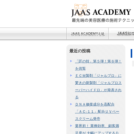
最近の投稿
「匠の技」第５弾！第６弾！
を供覧
ＥＣＭ製剤「ジャルプロ」に
驚きの新製剤「ジャルプロス
ーパーハイドロ」が発表され
る
ＤＮＡ修復成分を高配合
「ＡＣ‐１１」配合ＵＶベー
スクリーム発売
業界初！ 業務効率、顧客満
足度が 大幅にアップするＤ