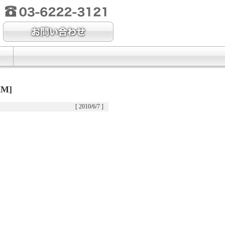
M]
[ 2010/6/7 ]