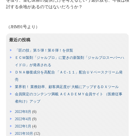
を借り、望む医療の提供だけを考えるという選択肢も、今後は検
討する余地があるのではないだろうか？
（JHM91号より）
最近の投稿
「匠の技」第５弾！第６弾！を供覧
ＥＣＭ製剤「ジャルプロ」に驚きの新製剤「ジャルプロスーパーハ
イドロ」が発表される
ＤＮＡ修復成分を高配合 「ＡＣ‐１１」配合ＵＶベースクリーム発
売
業界初！ 業務効率、顧客満足度が 大幅にアップするＤＸツール
会員限定のコンテンツ満載 ＡＣＡＤＥＭＹ会員サイト （医療従事
者向け）アップ
2022年8月
(6)
2022年4月
(9)
2022年1月
(4)
2021年10月
(12)