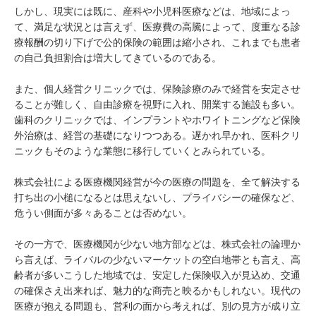
しかし、現実には既に、産科や小児科医療などは、地域によっ
て、満足な状況とは言えず、医療費の高騰によって、度重なる診
療報酬の切り下げで公的保険の範囲は縮小され、これまでも患者
の自己負担割合は増大してきているのである。
また、個人経営クリニックでは、保険診療のみで経営を安定させ
ることが難しく、自由診療を視野に入れ、開業する施設も多い。
歯科のクリニックでは、インプラントやホワイトニングなど保険
外治療は、経営の基礎になりつつある。遅かれ早かれ、医科クリ
ニックもそのような業態に移行していくとみられている。
株式会社による医療機関経営が今の医療の問題を、全て解決する
打ち出の小槌になるとは思えないし、プライバシーの確保など、
危うい側面が多々あることは否めない。
その一方で、医療機関が少ない地方部などは、株式会社の論理か
ら言えば、ライバルの少ないマーケットの空白地帯とも言え、高
齢者が多いこうした地域では、安定した保険収入が見込め、交通
の確保さえ出来れば、魅力的な商売と映るかもしれない。現代の
医療が抱える問題も、営利の面から考えれば、別の見方が成り立