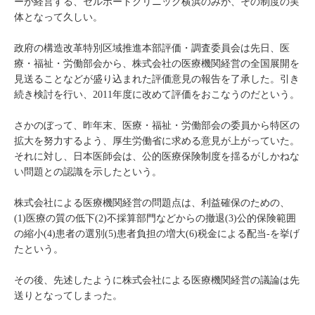
ーが経営する、セルポートクリニック横浜のみが、その制度の実
体となって久しい。
政府の構造改革特別区域推進本部評価・調査委員会は先日、医
療・福祉・労働部会から、株式会社の医療機関経営の全国展開を
見送ることなどが盛り込まれた評価意見の報告を了承した。引き
続き検討を行い、2011年度に改めて評価をおこなうのだという。
さかのぼって、昨年末、医療・福祉・労働部会の委員から特区の
拡大を努力するよう、厚生労働省に求める意見が上がっていた。
それに対し、日本医師会は、公的医療保険制度を揺るがしかねな
い問題との認識を示したという。
株式会社による医療機関経営の問題点は、利益確保のための、
(1)医療の質の低下(2)不採算部門などからの撤退(3)公的保険範囲
の縮小(4)患者の選別(5)患者負担の増大(6)税金による配当-を挙げ
たという。
その後、先述したように株式会社による医療機関経営の議論は先
送りとなってしまった。