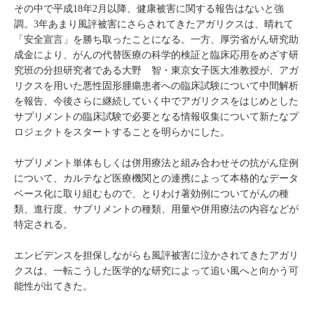
その中で平成18年2月以降、健康被害に関する報告はないと強
調。3年あまり風評被害にさらされてきたアガリクスは、晴れて
「安全宣言」を勝ち取ったことになる。一方、厚労省がん研究助
成金により、がんの代替医療の科学的検証と臨床応用をめざす研
究班の分担研究者である大野 智・東京女子医大准教授が、アガ
リクスを用いた悪性固形腫瘍患者への臨床試験について中間解析
を報告、今後さらに継続していく中でアガリクスをはじめとした
サプリメントの臨床試験で必要となる情報収集について新たなプ
ロジェクトをスタートすることを明らかにした。
サプリメント単体もしくは併用療法と組み合わせその抗がん症例
について、カルテなど医療機関との連携によって本格的なデータ
ベース化に取り組むもので、とりわけ著効例についてがんの種
類、進行度、サプリメントの種類、用量や併用療法の内容などが
特定される。
エンビデンスを担保しながらも風評被害に泣かされてきたアガリ
クスは、一転こうした医学的な研究によって追い風へと向かう可
能性が出てきた。