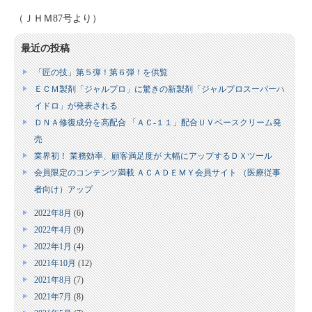
（ＪＨＭ87号より）
最近の投稿
「匠の技」第５弾！第６弾！を供覧
ＥＣＭ製剤「ジャルプロ」に驚きの新製剤「ジャルプロスーパーハ
イドロ」が発表される
ＤＮＡ修復成分を高配合 「ＡＣ‐１１」配合ＵＶベースクリーム発
売
業界初！ 業務効率、顧客満足度が 大幅にアップするＤＸツール
会員限定のコンテンツ満載 ＡＣＡＤＥＭＹ会員サイト （医療従事
者向け）アップ
2022年8月
(6)
2022年4月
(9)
2022年1月
(4)
2021年10月
(12)
2021年8月
(7)
2021年7月
(8)