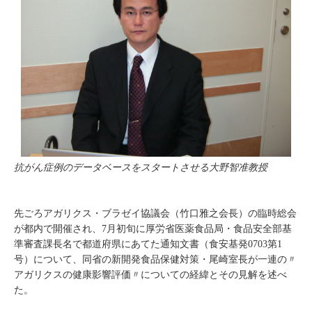
抗がん症例のデータベースをスタートさせる大野智准教授
先ごろアガリクス・ブラゼイ協議会（竹口雅之会長）の臨時総会
が都内で開催され、7月初旬に厚労省医薬食品局・食品安全部基
準審査課長名で都道府県にあてた通知文書（食安基発0703第1
号）について、同省の新開発食品保健対策・尾崎室長が一連の〃
アガリクスの健康影響評価〃についての経緯とその見解を述べ
た。